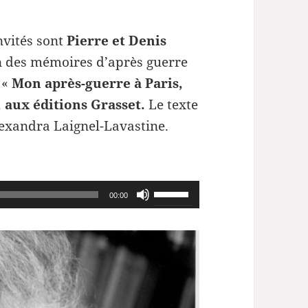
nvités sont
Pierre et Denis
ion des mémoires d’après guerre
 «
Mon après-guerre à Paris,
 aux éditions Grasset.
Le texte
Alexandra Laignel-Lavastine.
Utilisez
00:00
les
flèches
haut/bas
pour
augmenter
ou
diminuer