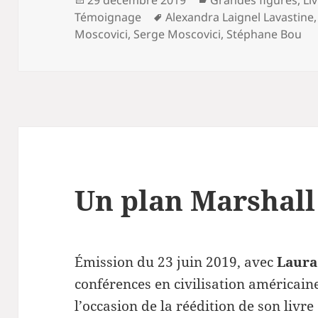
29 décembre 2019
Grandes figures
,
Li
le
Mots-
Témoignage
Alexandra Laignel Lavastine
clés
Moscovici
,
Serge Moscovici
,
Stéphane Bou
Un plan Marshall 
Émission du 23 juin 2019, avec
Laura
conférences en civilisation américaine 
l’occasion de la réédition de son livre