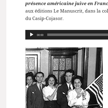
présence américaine juive en Franc
aux éditions Le Manuscrit, dans la col
du Casip-Cojasor.
Lecteur
00:00
audio