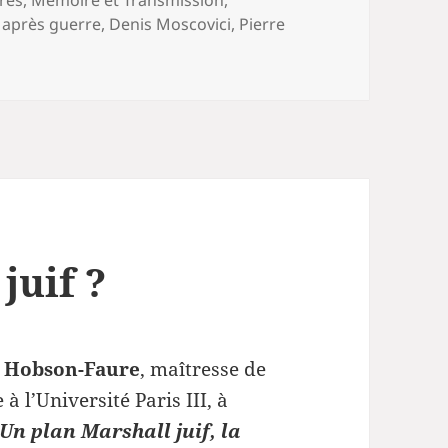
vres
,
Mémoire et Transmission
,
,
après guerre
,
Denis Moscovici
,
Pierre
juif ?
 Hobson-Faure
, maîtresse de
à l’Université Paris III, à
Un plan Marshall juif, la