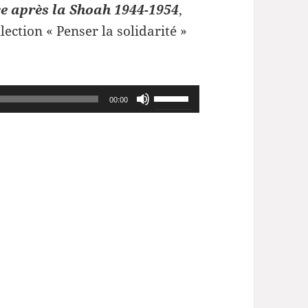
e après la Shoah 1944-1954
,
lection « Penser la solidarité »
Utilisez
00:00
les
flèches
haut/bas
pour
augmenter
ou
diminuer
le
volume.