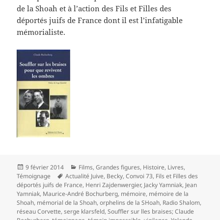
de la Shoah et à l’action des Fils et Filles des
déportés juifs de France dont il est l’infatigable
mémorialiste.
Publié
Catégories
9 février 2014
Films
,
Grandes figures
,
Histoire
,
Livres
,
le
Mots-
Témoignage
Actualité Juive
,
Becky
,
Convoi 73
,
Fils et Filles des
clés
déportés juifs de France
,
Henri Zajdenwergier
,
Jacky Yamniak
,
Jean
Yamniak
,
Maurice-André Bochurberg
,
mémoire
,
mémoire de la
Shoah
,
mémorial de la Shoah
,
orphelins de la SHoah
,
Radio Shalom
,
réseau Corvette
,
serge klarsfeld
,
Souffler sur lles braises; Claude