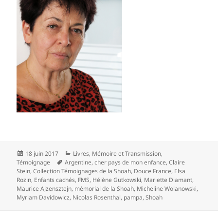
Publié
Catégories
18 juin 2017
Livres
,
Mémoire et Transmission
,
le
Mots-
Témoignage
Argentine
,
cher pays de mon enfance
,
Claire
clés
Stein
,
Collection Témoignages de la Shoah
,
Douce France
,
Elsa
Rozin
,
Enfants cachés
,
FMS
,
Hélène Gutkowski
,
Mariette Diamant
,
Maurice Ajzensztejn
,
mémorial de la Shoah
,
Micheline Wolanowski
,
Myriam Davidowicz
,
Nicolas Rosenthal
,
pampa
,
Shoah