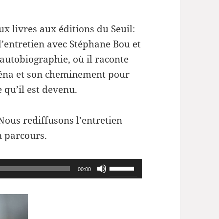
x livres aux éditions du Seuil:
 d’entretien avec Stéphane Bou et
n autobiographie, où il raconte
aléna et son cheminement pour
 qu’il est devenu.
Nous rediffusons l’entretien
n parcours.
Utilisez
00:00
les
flèches
haut/bas