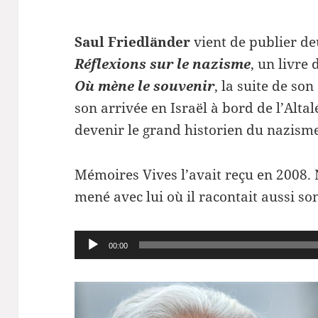
Saul Friedländer
vient de publier deu
Réflexions sur le nazisme
, un livre
Où mène le souvenir
, la suite de so
son arrivée en Israël à bord de l’Alt
devenir le grand historien du nazisme
Mémoires Vives l’avait reçu en 2008. 
mené avec lui où il racontait aussi so
Lecteur
00:00
audio