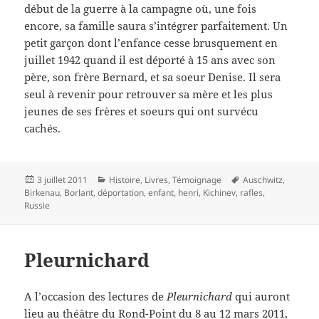
début de la guerre à la campagne où, une fois
encore, sa famille saura s’intégrer parfaitement. Un
petit garçon dont l’enfance cesse brusquement en
juillet 1942 quand il est déporté à 15 ans avec son
père, son frère Bernard, et sa soeur Denise. Il sera
seul à revenir pour retrouver sa mère et les plus
jeunes de ses frères et soeurs qui ont survécu
cachés.
Publié
Catégories
Mots-
3 juillet 2011
Histoire
,
Livres
,
Témoignage
Auschwitz
,
le
clés
Birkenau
,
Borlant
,
déportation
,
enfant
,
henri
,
Kichinev
,
rafles
,
Russie
Pleurnichard
A l’occasion des lectures de
Pleurnichard
qui auront
lieu au théâtre du Rond-Point du 8 au 12 mars 2011,