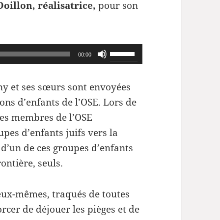
Doillon, réalisatrice,
pour son
Utilisez
00:00
les
flèches
ny et ses sœurs sont envoyées
haut/bas
ons d’enfants de l’OSE. Lors de
pour
 les membres de l’OSE
augmenter
upes d’enfants juifs vers la
ou
e d’un de ces groupes d’enfants
diminuer
ontière, seuls.
le
volume.
 eux-mêmes, traqués de toutes
orcer de déjouer les pièges et de