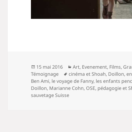
Publié
Catégories
15 mai 2016
Art
,
Evenement
,
Films
,
Gra
le
Mots-
Témoignage
cinéma et Shoah
,
Doillon
,
en
clés
Ben Ami
,
le voyage de Fanny
,
les enfants pen
Doillon
,
Marianne Cohn
,
OSE
,
pédagogie et 
sauvetage Suisse