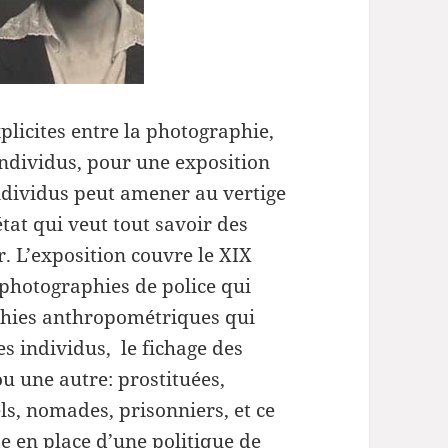
diminuer
le
volume.
xplicites entre la photographie,
 individus, pour une exposition
ndividus peut amener au vertige
état qui veut tout savoir des
r. L’exposition couvre le XIX
 photographies de police qui
aphies anthropométriques qui
es individus, le fichage des
u une autre: prostituées,
els, nomades, prisonniers, et ce
e en place d’une politique de