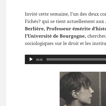
Invité cette semaine, l’un des deux c
Fichés? qui se tient actuellement aux
Berlière, Professeur émérite d’his
l’Université de Bourgogne,
chercheu
sociologiques sur le droit et les insti
Lecteur
00:00
audio