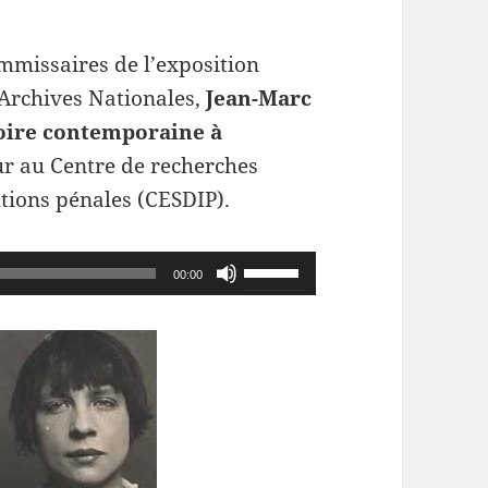
ommissaires de l’exposition
 Archives Nationales,
Jean-Marc
toire contemporaine à
r au Centre de recherches
tutions pénales (CESDIP).
Utilisez
00:00
les
flèches
haut/bas
pour
augmenter
ou