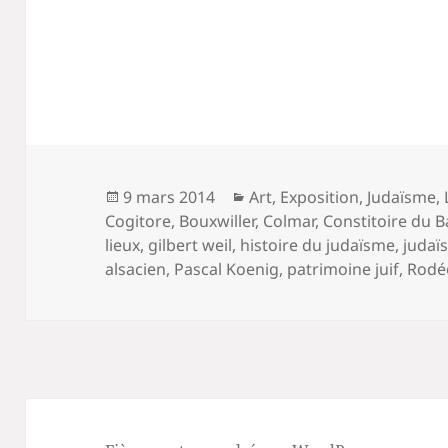
Publié
Catégories
9 mars 2014
Art
,
Exposition
,
Judaïsme
,
le
Cogitore
,
Bouxwiller
,
Colmar
,
Constitoire du B
lieux
,
gilbert weil
,
histoire du judaïsme
,
judaï
alsacien
,
Pascal Koenig
,
patrimoine juif
,
Rodé