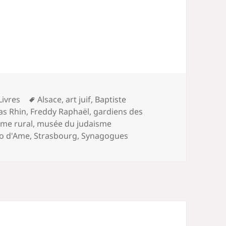
Mots-
Livres
Alsace
,
art juif
,
Baptiste
clés
as Rhin
,
Freddy Raphaël
,
gardiens des
sme rural
,
musée du judaisme
o d'Ame
,
Strasbourg
,
Synagogues