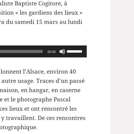
iste Baptiste Cogitore, à
ition « les gardiens des lieux »
dra du samedi 15 mars au lundi
Utilisez
00:00
les
flèches
lonnent l’Alsace, environ 40
haut/bas
t autre usage. Traces d’un passé
pour
 maison, en hangar, en caserne
augmenter
e et le photographe Pascal
ou
ces lieux et ont rencontré les
diminuer
y travaillent. De ces rencontres
le
hotographique.
volume.