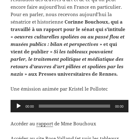
encore faire aujourd’hui en France en particulier.
Pour en parler, nous recevons aujourd’hui la
sénatrice et historienne
Corinne Bouchoux, qui a
travaillé à un rapport pour le sénat qui s’intitule
«
oeuvres culturelles spoliées ou au passé flou et
musées publics : bilan et perspectives
» et qui
vient de publier «
Si les tableaux pouvaient
parler, le traitement politique et médiatique des
retours d’œuvres d’art pillées et spoliées par les
nazis
» aux Presses universitaires de Rennes.
Une émission animée par Kristel le Pollotec
Lecteur
00:00
00:00
audio
Accéder au
rapport
de Mme Bouchoux
Accéder au
site Rose Valland
(et voir les tableaux