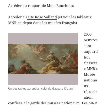
Accéder au
rapport
de Mme Bouchoux
Accéder au
site Rose Valland
(et voir les tableaux
MNR en dépôt dans les musées français)
2000
oeuvres
sont
aujourd’
hui
classées
« MNR »
Musée
nationa
ux
Un des tableaux rendus, celui de Gaspare Diziani
récupér
ation,
confiées à la garde des musées nationaux. Les MNR