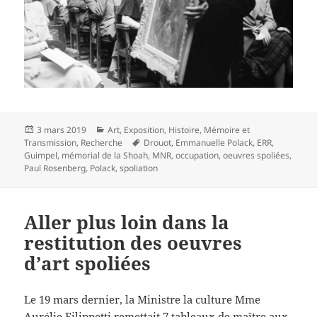
Publié
Catégories
3 mars 2019
Art
,
Exposition
,
Histoire
,
Mémoire et
le
Mots-
Transmission
,
Recherche
Drouot
,
Emmanuelle Polack
,
ERR
,
clés
Guimpel
,
mémorial de la Shoah
,
MNR
,
occupation
,
oeuvres spoliées
,
Paul Rosenberg
,
Polack
,
spoliation
Aller plus loin dans la
restitution des oeuvres
d’art spoliées
Le 19 mars dernier, la Ministre la culture Mme
Aurélie Filippetti remettait 7 tableaux de maître aux