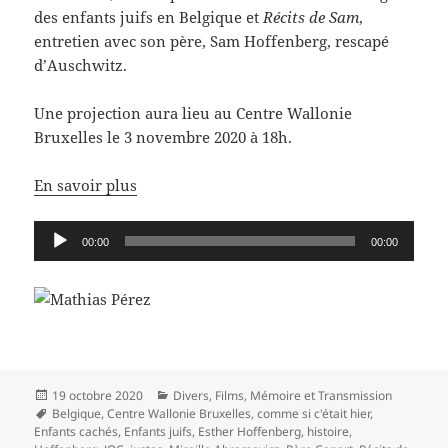
des enfants juifs en Belgique et
Récits de Sam
,
entretien avec son père, Sam Hoffenberg, rescapé
d’Auschwitz.
Une projection aura lieu au Centre Wallonie
Bruxelles le 3 novembre 2020 à 18h.
En savoir plus
Lecteur
00:00
00:00
audio
Publié
Catégories
19 octobre 2020
Divers
,
Films
,
Mémoire et Transmission
le
Mots-
Belgique
,
Centre Wallonie Bruxelles
,
comme si c'était hier
,
clés
Enfants cachés
,
Enfants juifs
,
Esther Hoffenberg
,
histoire
,