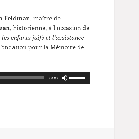
n Feldman
, maître de
zan
, historienne, à l’occasion de
 les enfants juifs et l’assistance
a Fondation pour la Mémoire de
Utilisez
00:00
les
flèches
haut/bas
pour
augmenter
ou