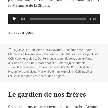
la Mémoire de la Shoah.
Lecteur
00:00
00:00
audio
En savoir plus
Publié
Catégories
25 juin 2017
Aide aux survivants
,
Antisémitisme
,
Livres
,
le
Mots-
Mémoire et Transmission
,
Recherche
ASE
,
assistance publique
,
clés
CCE
,
colonie scolaire
,
Denfert
,
dépisteurs
,
déportation
,
enfants
assistés de la Seine
,
Enfants cachés
,
Enfants juifs
,
enfants
surveillés
,
Feldman
,
Histoires secrètes
,
hôpital Rothschild
,
Katy
Hazan
,
lois antijuives
,
Marion Feldman
,
orphelins
,
OSE
,
pupilles
,
recueillis temporaires
,
secret des origines
Le gardien de nos frères
Cette semaine, nous recevons la romancière Ariane