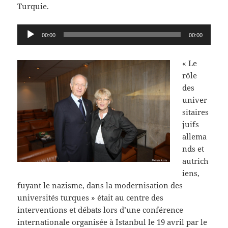
Turquie.
Lecteur
00:00
00:00
audio
« Le
rôle
des
univer
sitaires
juifs
allema
nds et
autrich
iens,
fuyant le nazisme, dans la modernisation des
universités turques » était au centre des
interventions et débats lors d’une conférence
internationale organisée à Istanbul le 19 avril par le