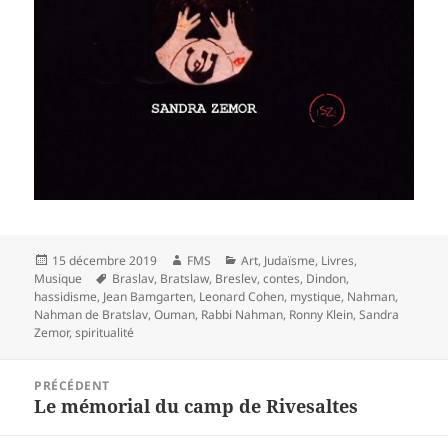
Publié
Auteur
Catégories
15 décembre 2019
FMS
Art
,
Judaïsme
,
Livres
,
le
Mots-
Musique
Braslav
,
Bratslaw
,
Breslev
,
contes
,
Dindon
,
clés
hassidisme
,
Jean Bamgarten
,
Leonard Cohen
,
mystique
,
Nahman
,
Nahman de Bratslav
,
Ouman
,
Rabbi Nahman
,
Ronny Klein
,
Sandra
Zemor
,
spiritualité
Navigation
PRÉCÉDENT
de
Le mémorial du camp de Rivesaltes
Article
l’article
précédent :