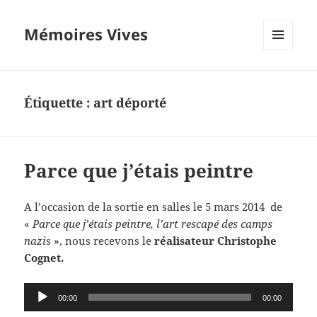
Mémoires Vives
MENU
ET
WIDGETS
Étiquette :
art déporté
Parce que j’étais peintre
A l’occasion de la sortie en salles le 5 mars 2014 de
«
Parce que j’étais peintre, l’art rescapé des camps
nazi
s », nous recevons le
réalisateur Christophe
Cognet.
Lecteur
00:00
00:00
audio