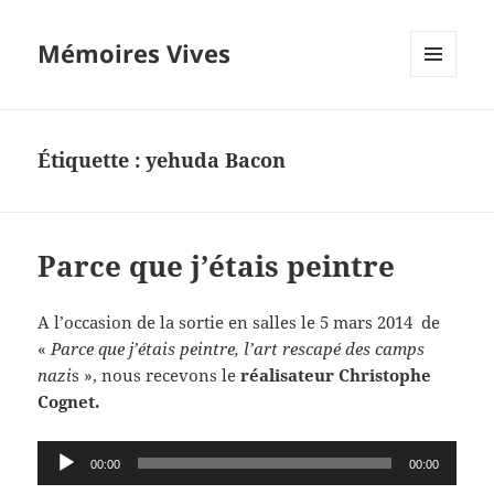
Mémoires Vives
MENU
ET
WIDGETS
Étiquette :
yehuda Bacon
Parce que j’étais peintre
A l’occasion de la sortie en salles le 5 mars 2014 de
«
Parce que j’étais peintre, l’art rescapé des camps
nazi
s », nous recevons le
réalisateur Christophe
Cognet.
Lecteur
00:00
00:00
audio