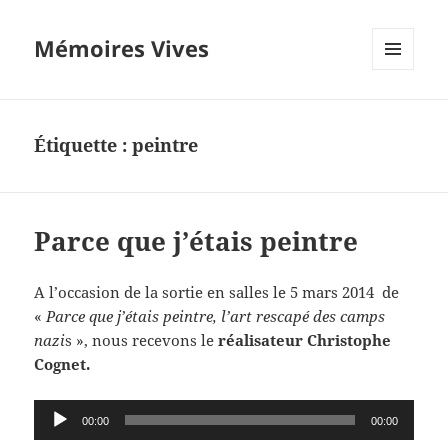
Mémoires Vives
MENU
ET
WIDGETS
Étiquette :
peintre
Parce que j’étais peintre
A l’occasion de la sortie en salles le 5 mars 2014 de
«
Parce que j’étais peintre, l’art rescapé des camps
nazi
s », nous recevons le
réalisateur Christophe
Cognet.
Lecteur
00:00
00:00
audio