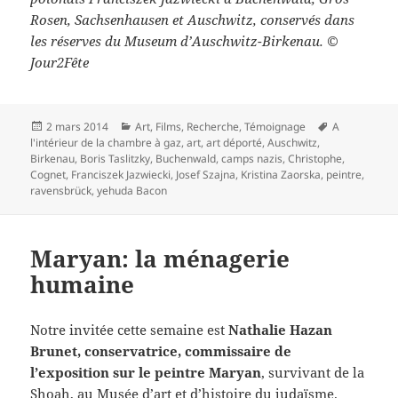
Rosen, Sachsenhausen et Auschwitz, conservés dans
les réserves du Museum d’Auschwitz-Birkenau. ©
Jour2Fête
Publié
Catégories
Mots-
2 mars 2014
Art
,
Films
,
Recherche
,
Témoignage
A
le
clés
l'intérieur de la chambre à gaz
,
art
,
art déporté
,
Auschwitz
,
Birkenau
,
Boris Taslitzky
,
Buchenwald
,
camps nazis
,
Christophe
,
Cognet
,
Franciszek Jazwiecki
,
Josef Szajna
,
Kristina Zaorska
,
peintre
,
ravensbrück
,
yehuda Bacon
Maryan: la ménagerie
humaine
Notre invitée cette semaine est
Nathalie Hazan
Brunet, conservatrice, commissaire de
l’exposition
sur le peintre Maryan
, survivant de la
Shoah, au Musée d’art et d’histoire du judaïsme.