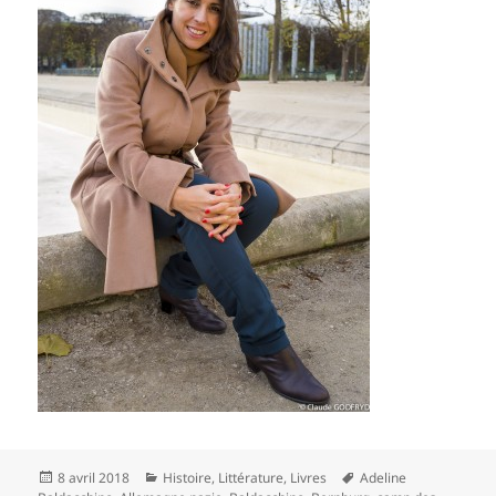
Publié
Catégories
Mots-
8 avril 2018
Histoire
,
Littérature
,
Livres
Adeline