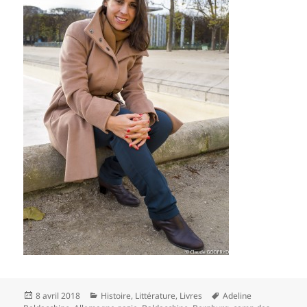
Publié
Catégories
Mots-
8 avril 2018
Histoire
,
Littérature
,
Livres
Adeline