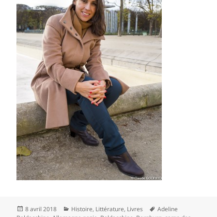
Publié
Catégories
Mots-
8 avril 2018
Histoire
,
Littérature
,
Livres
Adeline