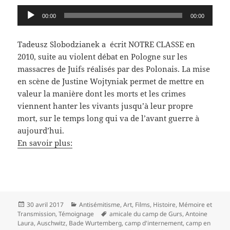
Lecteur
00:00
00:00
audio
Tadeusz Slobodzianek a écrit NOTRE CLASSE en
2010, suite au violent débat en Pologne sur les
massacres de Juifs réalisés par des Polonais. La mise
en scène de Justine Wojtyniak permet de mettre en
valeur la manière dont les morts et les crimes
viennent hanter les vivants jusqu’à leur propre
mort, sur le temps long qui va de l’avant guerre à
aujourd’hui.
En savoir plus:
Publié
Catégories
30 avril 2017
Antisémitisme
,
Art
,
Films
,
Histoire
,
Mémoire et
le
Mots-
Transmission
,
Témoignage
amicale du camp de Gurs
,
Antoine
clés
Laura
,
Auschwitz
,
Bade Wurtemberg
,
camp d'internement
,
camp en