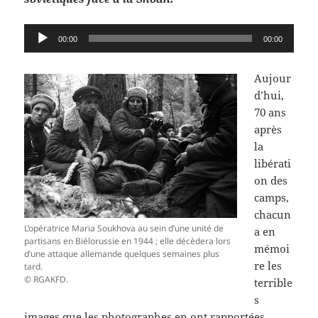
Lecteur
00:00
00:00
audio
Aujour
d’hui,
70 ans
après
la
libérati
on des
camps,
chacun
L’opératrice Maria Soukhova au sein d’une unité de
a en
partisans en Biélorussie en 1944 ; elle décèdera lors
mémoi
d’une attaque allemande quelques semaines plus
re les
tard.
© RGAKFD.
terrible
s
images que les photographes en ont rapportées.