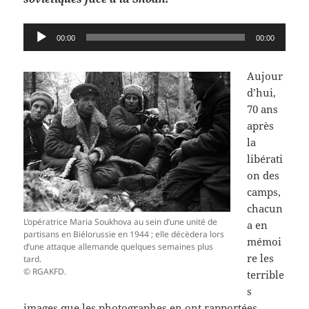
Lecteur
00:00
00:00
audio
Aujour
d’hui,
70 ans
après
la
libérati
on des
camps,
chacun
L’opératrice Maria Soukhova au sein d’une unité de
a en
partisans en Biélorussie en 1944 ; elle décèdera lors
mémoi
d’une attaque allemande quelques semaines plus
re les
tard.
© RGAKFD.
terrible
s
images que les photographes en ont rapportées.