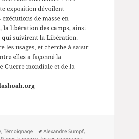
te exposition dévoilent
es exécutions de masse en
), la libération des camps, ainsi
 qui suivirent la Libération.
 les usages, et cherche à saisir
ntre elles a façonné la
de Guerre mondiale et de la
elashoah.org
Mots-
e
,
Témoignage
Alexandre Sumpf
,
clés
,
Filmer la guerre
,
fosses communes