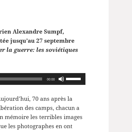
orien Alexandre Sumpf,
ntée jusqu’au 27 septembre
er la guerre: les soviétiques
Utilisez
00:00
les
flèches
ujourd’hui, 70 ans après la
haut/bas
ibération des camps, chacun a
pour
n mémoire les terribles images
augmenter
ue les photographes en ont