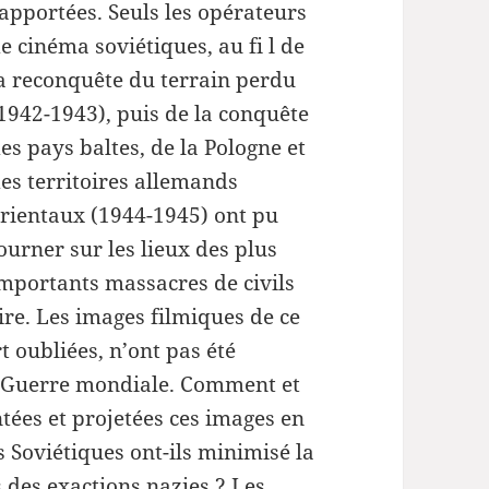
ou
apportées. Seuls les opérateurs
diminuer
e cinéma soviétiques, au fi l de
le
a reconquête du terrain perdu
volume.
1942-1943), puis de la conquête
es pays baltes, de la Pologne et
es territoires allemands
rientaux (1944-1945) ont pu
ourner sur les lieux des plus
mportants massacres de civils
ire. Les images filmiques de ce
t oubliées, n’ont pas été
de Guerre mondiale. Comment et
tées et projetées ces images en
 Soviétiques ont-ils minimisé la
s des exactions nazies ? Les