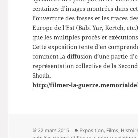
centaines d’images montrées dans cet
l’ouverture des fosses et les traces d
Europe de l’Est (Babi Yar, Kertch, etc.
que les multiples procès et exécutions
Cette exposition tente d’en comprendre
comment la diffusion d’une partie d’e
représentation collective de la Secon
Shoah.
http://filmer-la-guerre.memoriald
Publié
Catégories
22 mars 2015
Exposition
,
Films
,
Histoir
le
babi Yar
,
cinéma et Shoah
,
cinéma soviétique