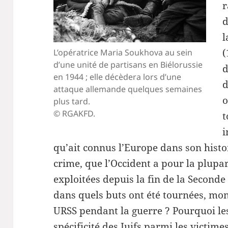
r
d
l
(
L’opératrice Maria Soukhova au sein
d’une unité de partisans en Biélorussie
d
en 1944 ; elle décèdera lors d’une
d
attaque allemande quelques semaines
o
plus tard.
© RGAKFD.
t
i
qu’ait connus l’Europe dans son histo
crime, que l’Occident a pour la plupar
exploitées depuis la fin de la Secon
dans quels buts ont été tournées, mon
URSS pendant la guerre ? Pourquoi les
spécificité des Juifs parmi les victime