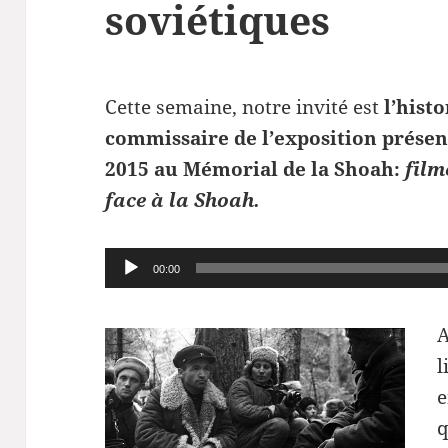
soviétiques
Cette semaine, notre invité est
l’hist
commissaire de l’exposition prése
2015 au Mémorial de la Shoah:
film
face à la Shoah.
Lecteur
00:00
audio
A
l
e
q