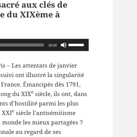
sacré aux clés de
me du XIXème à
Utilisez
00:00
les
flèches
ris –
Les attentats de janvier
haut/bas
suivi ont illustré la singularité
pour
 en France. Émancipés dès 1791,
augmenter
e
 long du XIX
siècle, ils ont, dans
ou
s d’hostilité parmi les plus
diminuer
e
 XXI
siècle l’antisémitisme
le
u monde les mieux partagées ?
volume.
onale au regard de ses