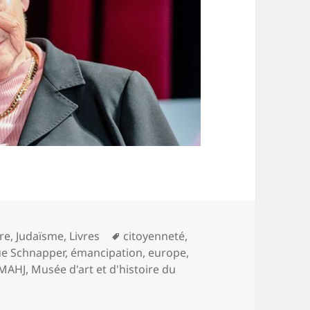
diminuer
le
volume.
Mots-
ire
,
Judaïsme
,
Livres
citoyenneté
,
clés
e Schnapper
,
émancipation
,
europe
,
MAHJ
,
Musée d'art et d'histoire du