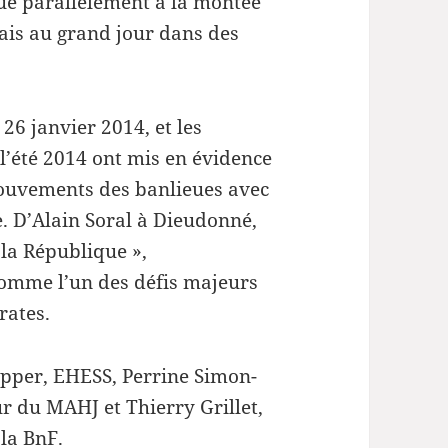
que parallèlement à la montée
ais au grand jour dans des
 26 janvier 2014, et les
l’été 2014 ont mis en évidence
 mouvements des banlieues avec
. D’Alain Soral à Dieudonné,
 la République »,
comme l’un des défis majeurs
rates.
apper, EHESS, Perrine Simon-
 du MAHJ et Thierry Grillet,
 la BnF.