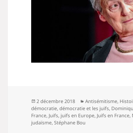
Publié
Catégories
2 décembre 2018
Antisémitisme
,
Histo
le
démocratie
,
démocratie et les juifs
,
Dominiqu
France
,
Juifs
,
juifs en Europe
,
Juifs en France
,
judaïsme
,
Stéphane Bou