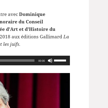
ntre avec
Dominique
noraire du Conseil
e d’Art et d’Histoire du
e 2018 aux éditions Gallimard
La
 les juifs.
Utilisez
00:00
les
flèches
haut/bas
pour
augmenter
ou