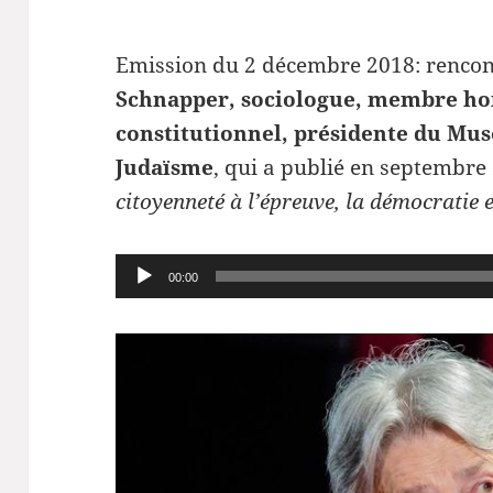
Emission du 2 décembre 2018: renco
Schnapper, sociologue, membre ho
constitutionnel, présidente du Musé
Judaïsme
, qui a publié en septembr
citoyenneté à l’épreuve, la démocratie et
Lecteur
00:00
audio