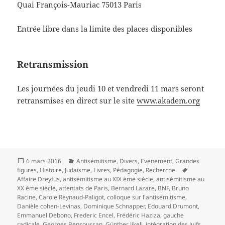
Quai François-Mauriac 75013 Paris
Entrée libre dans la limite des places disponibles
Retransmission
Les journées du jeudi 10 et vendredi 11 mars seront
retransmises en direct sur le site
www.akadem.org
Publié
Catégories
6 mars 2016
Antisémitisme
,
Divers
,
Evenement
,
Grandes
le
Mots-
figures
,
Histoire
,
Judaïsme
,
Livres
,
Pédagogie
,
Recherche
clés
Affaire Dreyfus
,
antisémitisme au XIX ème siècle
,
antisémitisme au
XX ème siècle
,
attentats de Paris
,
Bernard Lazare
,
BNF
,
Bruno
Racine
,
Carole Reynaud-Paligot
,
colloque sur l'antisémitisme
,
Danièle cohen-Levinas
,
Dominique Schnapper
,
Edouard Drumont
,
Emmanuel Debono
,
Frederic Encel
,
Frédéric Haziza
,
gauche
radicale
,
Georges Bensoussan
,
Günther Jikeli
,
intégration des Juifs
,