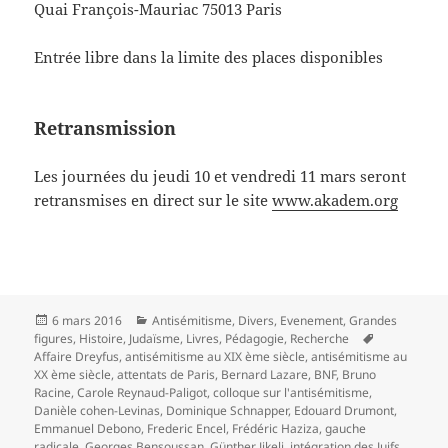
Quai François-Mauriac 75013 Paris
Entrée libre dans la limite des places disponibles
Retransmission
Les journées du jeudi 10 et vendredi 11 mars seront
retransmises en direct sur le site
www.akadem.org
Publié
Catégories
6 mars 2016
Antisémitisme
,
Divers
,
Evenement
,
Grandes
le
Mots-
figures
,
Histoire
,
Judaïsme
,
Livres
,
Pédagogie
,
Recherche
clés
Affaire Dreyfus
,
antisémitisme au XIX ème siècle
,
antisémitisme au
XX ème siècle
,
attentats de Paris
,
Bernard Lazare
,
BNF
,
Bruno
Racine
,
Carole Reynaud-Paligot
,
colloque sur l'antisémitisme
,
Danièle cohen-Levinas
,
Dominique Schnapper
,
Edouard Drumont
,
Emmanuel Debono
,
Frederic Encel
,
Frédéric Haziza
,
gauche
radicale
,
Georges Bensoussan
,
Günther Jikeli
,
intégration des Juifs
,