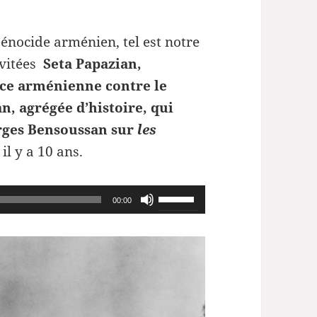
Génocide arménien, tel est notre
vitées
Seta Papazian,
ance arménienne contre le
n, agrégée d’histoire, qui
orges Bensoussan sur
les
il y a 10 ans.
Utilisez
00:00
les
flèches
haut/bas
pour
augmenter