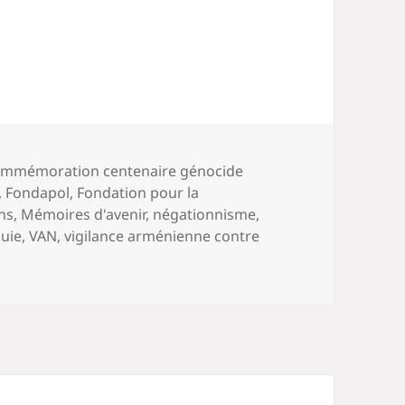
ts-
mmémoration centenaire génocide
és
,
Fondapol
,
Fondation pour la
ns
,
Mémoires d'avenir
,
négationnisme
,
uie
,
VAN
,
vigilance arménienne contre