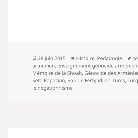
Publié
Catégories
Mo
28 juin 2015
Histoire
,
Pédagogie
co
le
cl
arménien
,
enseignement génocide arménien
Mémoire de la Shoah
,
Génocide des Arménie
Seta Papazian
,
Sophie Ferhjadjian
,
turcs
,
Turq
le négationnisme