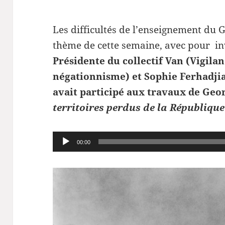
Les difficultés de l’enseignement du 
thème de cette semaine, avec pour in
Présidente du collectif Van (Vigil
négationnisme) et Sophie Ferhadjia
avait participé aux travaux de Ge
territoires perdus de la République
Lecteur
00:00
audio