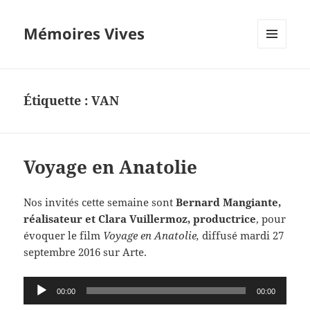
Mémoires Vives
MENU
ET
WIDGETS
Étiquette :
VAN
Voyage en Anatolie
Nos invités cette semaine sont
Bernard Mangiante,
réalisateur et Clara Vuillermoz, productrice
, pour
évoquer le film
Voyage en Anatolie,
diffusé mardi 27
septembre 2016 sur Arte.
Lecteur
00:00
00:00
audio