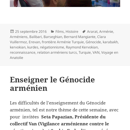
Publié
Catégories
Mots-
25 septembre 2016
Films
,
Histoire
Ararat
,
Arménie
,
le
clés
Arméniens
,
Balibari
,
Barseghian
,
Bernard Mangiante
,
Clara
Vuillermoz
,
Erevan
,
frontière Arménie Turquie
,
Génocide
,
karabakh
,
kervokian
,
kurdes
,
négationnisme
,
Raymond Kervokian
,
reconnaissance
,
relation arméniens turcs
,
Turquie
,
VAN
,
Voyage en
Anatolie
Enseigner le Génocide
arménien
Les difficultés de l’enseignement du Génocide
arménien, tel est notre thème de cette semaine, avec
pour invitées
Seta Papazian, Présidente du
collectif Van (Vigilance arménienne contre le