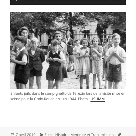
audio
Enfants juifs dans le camp-ghetto de Terezín lors de la visite mise en
scène pour la Croix-Rouge en juin 1944. Photo :
USHMM
Publié
Catégories
Mots-
7 avril 2019
Films
,
Histoire
,
Mémoire et Transmission