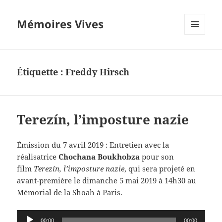
Mémoires Vives
MENU
ET
WIDGETS
Étiquette :
Freddy Hirsch
Terezín, l’imposture nazie
Émission du 7 avril 2019 : Entretien avec la
réalisatrice
Chochana Boukhobza
pour son
film
Terezín, l’imposture nazie
, qui sera projeté en
avant-première
le dimanche 5 mai 2019
à 14h30 a
u
Mémorial de la Shoah à Paris.
Lecteur
00:00
00:00