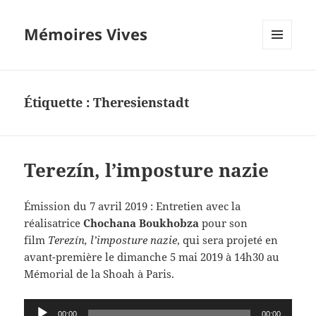
Mémoires Vives
MENU
ET
WIDGETS
Étiquette :
Theresienstadt
Terezín, l’imposture nazie
Émission du 7 avril 2019 : Entretien avec la
réalisatrice
Chochana Boukhobza
pour son
film
Terezín, l’imposture nazie
, qui sera projeté en
avant-première
le dimanche 5 mai 2019
à 14h30 a
u
Mémorial de la Shoah à Paris.
Lecteur
00:00
00:00