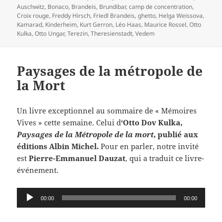
le
clés
Auschwitz
,
Bonaco
,
Brandeis
,
Brundibar
,
camp de concentration
,
Croix rouge
,
Freddy Hirsch
,
Friedl Brandeis
,
ghetto
,
Helga Weissova
,
Kamarad
,
Kinderheim
,
Kurt Gerron
,
Léo Haas
,
Maurice Rossel
,
Otto
Kulka
,
Otto Ungar
,
Terezin
,
Theresienstadt
,
Vedem
Paysages de la métropole de
la Mort
Un livre exceptionnel au sommaire de « Mémoires
Vives » cette semaine. Celui d
‘Otto Dov Kulka,
Paysages de la Métropole de la mort
, publié aux
éditions Albin Michel.
Pour en parler, notre invité
est
Pierre-Emmanuel Dauzat
, qui a traduit ce livre-
événement.
Lecteur
00:00
00:00
audio