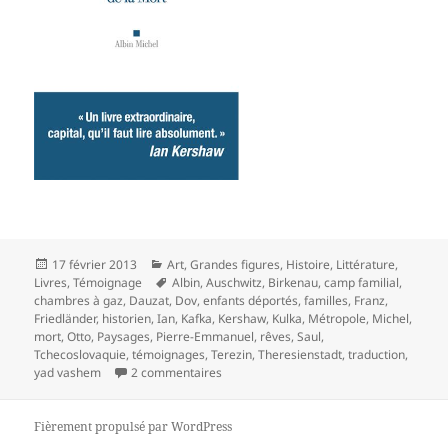
Publié
Catégories
17 février 2013
Art
,
Grandes figures
,
Histoire
,
Littérature
,
le
Mots-
Livres
,
Témoignage
Albin
,
Auschwitz
,
Birkenau
,
camp familial
,
clés
chambres à gaz
,
Dauzat
,
Dov
,
enfants déportés
,
familles
,
Franz
,
Friedländer
,
historien
,
Ian
,
Kafka
,
Kershaw
,
Kulka
,
Métropole
,
Michel
,
mort
,
Otto
,
Paysages
,
Pierre-Emmanuel
,
rêves
,
Saul
,
Tchecoslovaquie
,
témoignages
,
Terezin
,
Theresienstadt
,
traduction
,
sur Paysages de la métropole de la Mort
yad vashem
2 commentaires
Fièrement propulsé par WordPress