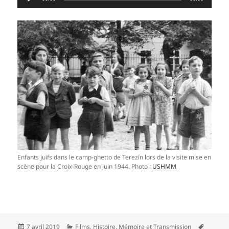
audio
Enfants juifs dans le camp-ghetto de Terezín lors de la visite mise en
scène pour la Croix-Rouge en juin 1944. Photo :
USHMM
Publié
Catégories
Mots-
7 avril 2019
Films
,
Histoire
,
Mémoire et Transmission