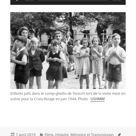
audio
Enfants juifs dans le camp-ghetto de Terezín lors de la visite mise en
scène pour la Croix-Rouge en juin 1944. Photo :
USHMM
Publié
Catégories
Mots-
7 avril 2019
Films
,
Histoire
,
Mémoire et Transmission