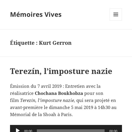
Mémoires Vives
MENU
ET
WIDGETS
Étiquette :
Kurt Gerron
Terezín, l’imposture nazie
Émission du 7 avril 2019 : Entretien avec la
réalisatrice
Chochana Boukhobza
pour son
film
Terezín, l’imposture nazie
, qui sera projeté en
avant-première
le dimanche 5 mai 2019
à 14h30 a
u
Mémorial de la Shoah à Paris.
Lecteur
00:00
00:00