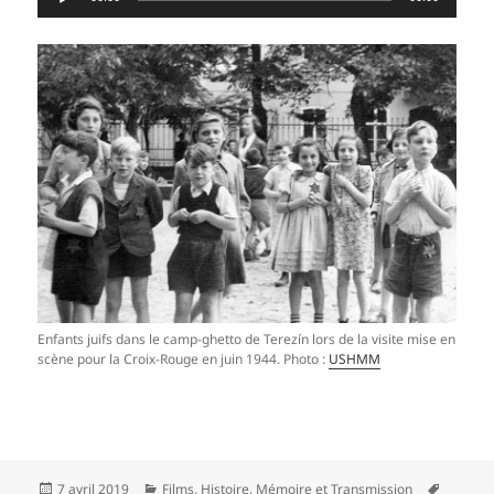
audio
Enfants juifs dans le camp-ghetto de Terezín lors de la visite mise en
scène pour la Croix-Rouge en juin 1944. Photo :
USHMM
Publié
Catégories
Mots-
7 avril 2019
Films
,
Histoire
,
Mémoire et Transmission