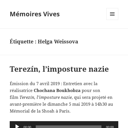
Mémoires Vives
MENU
ET
WIDGETS
Étiquette :
Helga Weissova
Terezín, l’imposture nazie
Émission du 7 avril 2019 : Entretien avec la
réalisatrice
Chochana Boukhobza
pour son
film
Terezín, l’imposture nazie
, qui sera projeté en
avant-première
le dimanche 5 mai 2019
à 14h30 a
u
Mémorial de la Shoah à Paris.
Lecteur
00:00
00:00