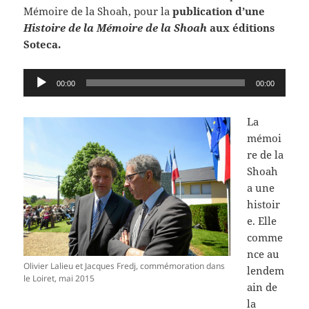
Mémoire de la Shoah, pour la
publication d’une
Histoire de la Mémoire de la Shoah
aux éditions
Soteca.
Lecteur
00:00
00:00
audio
La
mémoi
re de la
Shoah
a une
histoir
e. Elle
comme
nce au
Olivier Lalieu et Jacques Fredj, commémoration dans
lendem
le Loiret, mai 2015
ain de
la