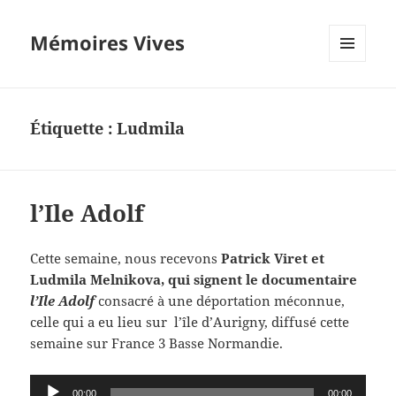
Mémoires Vives
MENU
ET
WIDGETS
Étiquette :
Ludmila
l’Ile Adolf
Cette semaine, nous recevons
Patrick Viret et
Ludmila Melnikova, qui signent le documentaire
l’Ile Adolf
consacré à une déportation méconnue,
celle qui a eu lieu sur l’île d’Aurigny, diffusé cette
semaine sur France 3 Basse Normandie.
Lecteur
00:00
00:00