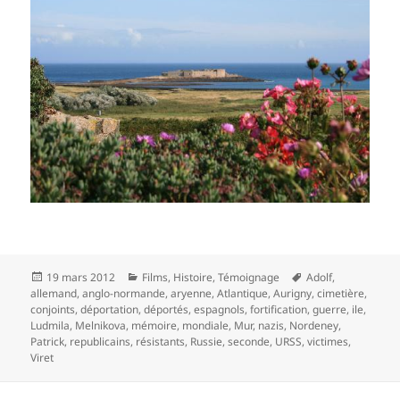
Publié
Catégories
Mots-
19 mars 2012
Films
,
Histoire
,
Témoignage
Adolf
,
le
clés
allemand
,
anglo-normande
,
aryenne
,
Atlantique
,
Aurigny
,
cimetière
,
conjoints
,
déportation
,
déportés
,
espagnols
,
fortification
,
guerre
,
ile
,
Ludmila
,
Melnikova
,
mémoire
,
mondiale
,
Mur
,
nazis
,
Nordeney
,
Patrick
,
republicains
,
résistants
,
Russie
,
seconde
,
URSS
,
victimes
,
Viret