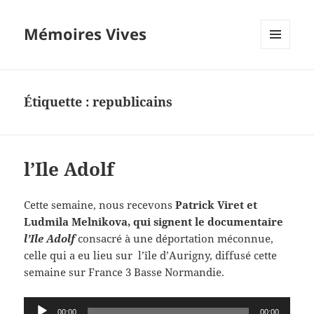
Mémoires Vives
MENU
ET
WIDGETS
Étiquette :
republicains
l’Ile Adolf
Cette semaine, nous recevons
Patrick Viret et
Ludmila Melnikova, qui signent le documentaire
l’Ile Adolf
consacré à une déportation méconnue,
celle qui a eu lieu sur l’île d’Aurigny, diffusé cette
semaine sur France 3 Basse Normandie.
Lecteur
00:00
00:00