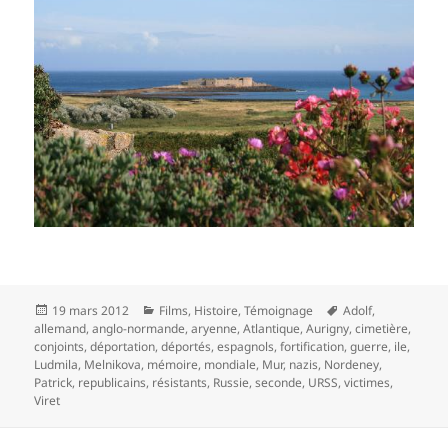
Publié
Catégories
Mots-
19 mars 2012
Films
,
Histoire
,
Témoignage
Adolf
,
le
clés
allemand
,
anglo-normande
,
aryenne
,
Atlantique
,
Aurigny
,
cimetière
,
conjoints
,
déportation
,
déportés
,
espagnols
,
fortification
,
guerre
,
ile
,
Ludmila
,
Melnikova
,
mémoire
,
mondiale
,
Mur
,
nazis
,
Nordeney
,
Patrick
,
republicains
,
résistants
,
Russie
,
seconde
,
URSS
,
victimes
,
Viret