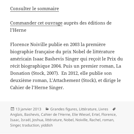
Consulter le sommaire
Commander cet ouvrage
auprès des éditions de
l’Herne
Florence Noiville publie en 2003 la première
biographie française du prix Nobel de littérature
américain Isaac Bashevis Singer qui reçoit le Prix du
récit biographique 2004. Puis un premier roman, La
Donation (Stock, 2007). En 2012, elle publie son
deuxième roman, L’Attachement (Stock), et dirige le
Cahier de l’Herne Singer.
Publié
Catégories
Mots-
13 janvier 2013
Grandes figures
,
Littérature
,
Livres
le
clés
Anglais
,
Bashevis
,
Cahier de l'Herne
,
Elie Wiesel
,
Ertel
,
Florence
,
Isaac
,
Israël
,
Joshua
,
littérature
,
Nobel
,
Noiville
,
Rachel
,
roman
,
Singer
,
traduction
,
yiddish