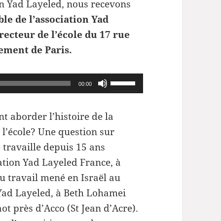
ion Yad Layeled, nous recevons
ble de l’association Yad
recteur de l’école du 17 rue
ement de Paris.
Utilisez
00:00
les
flèches
 aborder l’histoire de la
haut/bas
 l’école? Une question sur
pour
 travaille depuis 15 ans
augmenter
iation Yad Layeled France, à
ou
du travail mené en Israël au
diminuer
ad Layeled, à Beth Lohamei
le
ot près d’Acco (St Jean d’Acre).
volume.