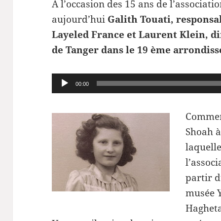
A l’occasion des 15 ans de l’associat
aujourd’hui
Galith Touati, responsa
Layeled France et Laurent Klein, di
de Tanger dans le 19 ème arrondiss
Lecteur
00:00
audio
Comment
Shoah à
laquelle
l’assoc
partir 
musée Y
Hagheta