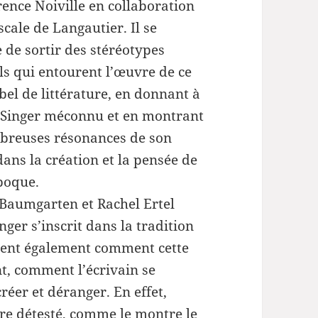
rence Noiville en collaboration
ou
scale de Langautier. Il se
diminuer
 de sortir des stéréotypes
le
ls qui entourent l’œuvre de ce
volume.
bel de littérature, en donnant à
 Singer méconnu et en montrant
breuses résonances de son
ans la création et la pensée de
poque.
 Baumgarten et Rachel Ertel
ger s’inscrit dans la tradition
trent également comment cette
t, comment l’écrivain se
réer et déranger. En effet,
ire détesté, comme le montre le