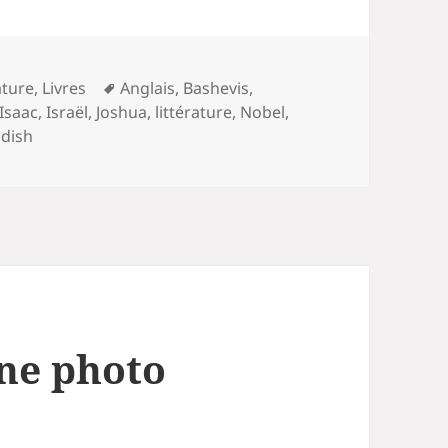
Mots-
ature
,
Livres
Anglais
,
Bashevis
,
clés
Isaac
,
Israël
,
Joshua
,
littérature
,
Nobel
,
ddish
une photo