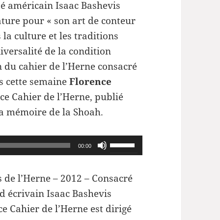
isé américain Isaac Bashevis
rature pour « son art de conteur
la culture et les traditions
iversalité de la condition
n du cahier de l’Herne consacré
s cette semaine
Florence
ce Cahier de l’Herne, publié
la mémoire de la Shoah.
Utilisez
00:00
les
flèches
s de l’Herne – 2012 – Consacré
haut/bas
d écrivain Isaac Bashevis
pour
ce Cahier de l’Herne est dirigé
augmenter