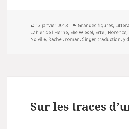
Publié
Catégories
13 janvier 2013
Grandes figures
,
Littér
le
Cahier de l'Herne
,
Elie Wiesel
,
Ertel
,
Florence
,
Noiville
,
Rachel
,
roman
,
Singer
,
traduction
,
yi
Sur les traces d’