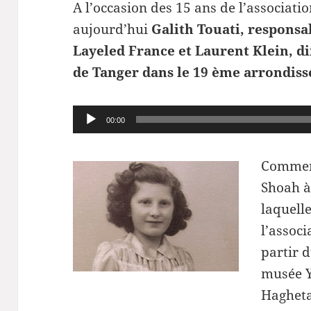
A l’occasion des 15 ans de l’associat
aujourd’hui
Galith Touati, responsa
Layeled France et Laurent Klein, di
de Tanger dans le 19 ème arrondiss
Lecteur
00:00
audio
Comment
Shoah à
laquelle
l’assoc
partir 
musée Y
Hagheta