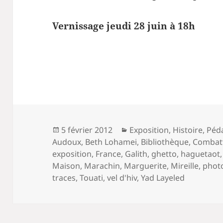
Vernissage jeudi 28 juin à 18h
Publié
Catégories
5 février 2012
Exposition
,
Histoire
,
Péd
le
Audoux
,
Beth Lohamei
,
Bibliothèque
,
Combat
exposition
,
France
,
Galith
,
ghetto
,
haguetaot
Maison
,
Marachin
,
Marguerite
,
Mireille
,
phot
traces
,
Touati
,
vel d'hiv
,
Yad Layeled