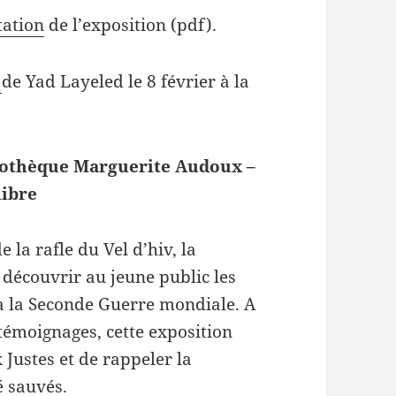
tation
de l’exposition (pdf).
a
de Yad Layeled le 8 février à la
bliothèque Marguerite Audoux –
libre
la rafle du Vel d’hiv, la
découvrir au jeune public les
u à la Seconde Guerre mondiale. A
témoignages, cette exposition
ustes et de rappeler la
é sauvés.