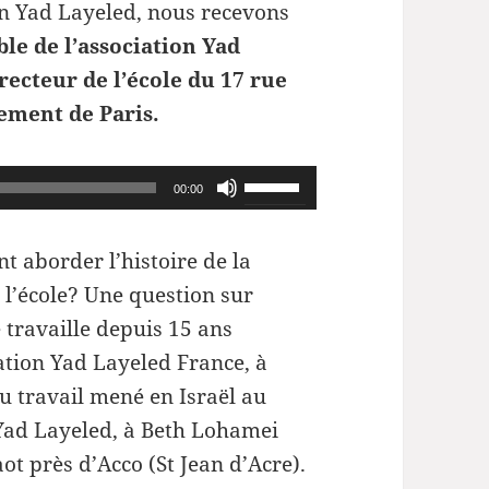
ion Yad Layeled, nous recevons
ble de l’association Yad
recteur de l’école du 17 rue
ement de Paris.
Utilisez
00:00
les
flèches
 aborder l’histoire de la
haut/bas
 l’école? Une question sur
pour
 travaille depuis 15 ans
augmenter
iation Yad Layeled France, à
ou
du travail mené en Israël au
diminuer
ad Layeled, à Beth Lohamei
le
ot près d’Acco (St Jean d’Acre).
volume.