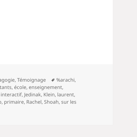
Mots-
agogie
,
Témoignage
%arachi
,
clés
tants
,
école
,
enseignement
,
,
interactif
,
Jedinak
,
Klein
,
laurent
,
o
,
primaire
,
Rachel
,
Shoah
,
sur les