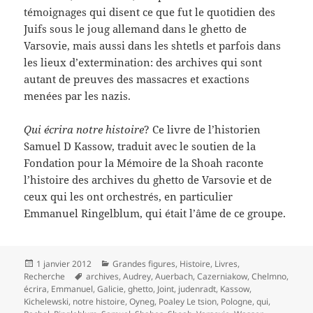
témoignages qui disent ce que fut le quotidien des
Juifs sous le joug allemand dans le ghetto de
Varsovie, mais aussi dans les shtetls et parfois dans
les lieux d’extermination: des archives qui sont
autant de preuves des massacres et exactions
menées par les nazis.
Qui écrira notre histoire
? Ce livre de l’historien
Samuel D Kassow, traduit avec le soutien de la
Fondation pour la Mémoire de la Shoah raconte
l’histoire des archives du ghetto de Varsovie et de
ceux qui les ont orchestrés, en particulier
Emmanuel Ringelblum, qui était l’âme de ce groupe.
Publié
Catégories
1 janvier 2012
Grandes figures
,
Histoire
,
Livres
,
le
Mots-
Recherche
archives
,
Audrey
,
Auerbach
,
Cazerniakow
,
Chelmno
,
clés
écrira
,
Emmanuel
,
Galicie
,
ghetto
,
Joint
,
judenradt
,
Kassow
,
Kichelewski
,
notre histoire
,
Oyneg
,
Poaley Le tsion
,
Pologne
,
qui
,