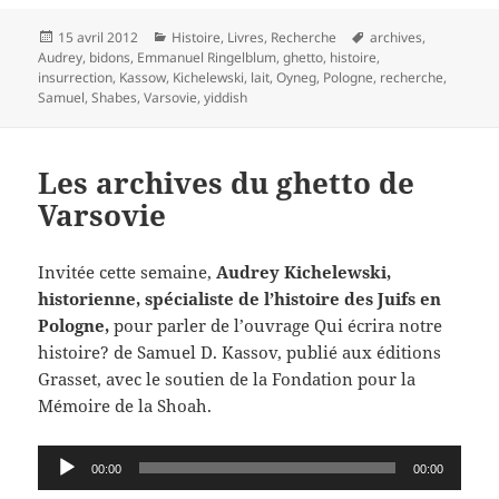
Publié
Catégories
Mots-
15 avril 2012
Histoire
,
Livres
,
Recherche
archives
,
le
clés
Audrey
,
bidons
,
Emmanuel Ringelblum
,
ghetto
,
histoire
,
insurrection
,
Kassow
,
Kichelewski
,
lait
,
Oyneg
,
Pologne
,
recherche
,
Samuel
,
Shabes
,
Varsovie
,
yiddish
Les archives du ghetto de
Varsovie
Invitée cette semaine,
Audrey Kichelewski,
historienne, spécialiste de l’histoire des Juifs en
Pologne,
pour parler de l’ouvrage Qui écrira notre
histoire? de Samuel D. Kassov, publié aux éditions
Grasset, avec le soutien de la Fondation pour la
Mémoire de la Shoah.
Lecteur
00:00
00:00
audio