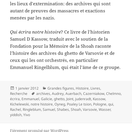
les lieux d’extermination: des archives qui sont
autant de preuves des massacres et exactions
menées par les nazis.
Qui écrira notre histoire
? Ce livre de l’historien
Samuel D Kassow, traduit avec le soutien de la
Fondation pour la Mémoire de la Shoah raconte
l’histoire des archives du ghetto de Varsovie et de
ceux qui les ont orchestrés, en particulier
Emmanuel Ringelblum, qui était l’âme de ce groupe.
Publié
Catégories
1 janvier 2012
Grandes figures
,
Histoire
,
Livres
,
le
Mots-
Recherche
archives
,
Audrey
,
Auerbach
,
Cazerniakow
,
Chelmno
,
clés
écrira
,
Emmanuel
,
Galicie
,
ghetto
,
Joint
,
judenradt
,
Kassow
,
Kichelewski
,
notre histoire
,
Oyneg
,
Poaley Le tsion
,
Pologne
,
qui
,
Rachel
,
Ringleblum
,
Samuel
,
Shabes
,
Shoah
,
Varsovie
,
Wasser
,
yiddish
,
Yivo
Fièrement propulsé par WordPress