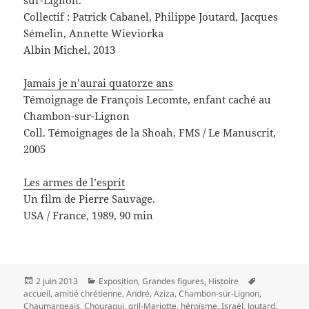
Collectif : Patrick Cabanel, Philippe Joutard, Jacques
Sémelin, Annette Wieviorka
Albin Michel, 2013
Jamais je n’aurai quatorze ans
Témoignage de François Lecomte, enfant caché au
Chambon-sur-Lignon
Coll. Témoignages de la Shoah, FMS / Le Manuscrit,
2005
Les armes de l’esprit
Un film de Pierre Sauvage.
USA / France, 1989, 90 min
Publié
Catégories
Mots-
2 juin 2013
Exposition
,
Grandes figures
,
Histoire
le
clés
accueil
,
amitié chrétienne
,
André
,
Aziza
,
Chambon-sur-Lignon
,
Chaumargeais
,
Chouraqui
,
gril-Mariotte
,
héroïsme
,
Israël
,
Joutard
,