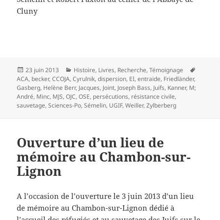
Cluny
Publié
Catégories
Mots-
23 juin 2013
Histoire
,
Livres
,
Recherche
,
Témoignage
le
clés
ACA
,
becker
,
CCOJA
,
Cyrulnik
,
dispersion
,
EI
,
entraide
,
Friedländer
,
Gasberg
,
Helène Berr
,
Jacques
,
Joint
,
Joseph Bass
,
Juifs
,
Kanner
,
M;
André
,
Minc
,
MJS
,
OJC
,
OSE
,
persécutions
,
résistance civile
,
sauvetage
,
Sciences-Po
,
Sémelin
,
UGIF
,
Weiller
,
Zylberberg
Ouverture d’un lieu de
mémoire au Chambon-sur-
Lignon
A l’occasion de l’ouverture le 3 juin 2013 d’un lieu
de mémoire au Chambon-sur-Lignon dédié à
l’accueil des réfugiés et au sauvetage des Juifs sur le