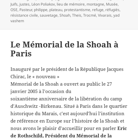
Juifs
,
justes
,
Léon Poliakov
,
lieu de mémoire
,
montagne
,
Musée
,
OSE
,
Pasteur
,
philippe
,
plateau
,
protestantisme
,
refuge
,
réfugiés
,
résistance civile
,
sauvetage
,
Shoah
,
Theis
,
Trocmé
,
Vivarais
,
yad
vashem
Le Mémorial de la Shoah à
Paris
Inauguré par le président de la République Jacques
Chirac, le « nouveau »
Mémorial de la Shoah a ouvert au public le 27
janvier 2005 à l’occasion du
soixantième anniversaire de la libération du camp
d’Auschwitz -Birkenau. Situé à Paris dans le quartier
historique du Marais, c’est aujourd’hui l’institution
de référence en Europe sur l’histoire de la Shoah et
nous avons le plaisir d’accueillir pour en parler
Eric
de Rothschild, Président du
Mémorial de la