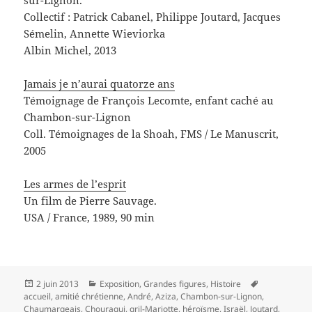
Collectif : Patrick Cabanel, Philippe Joutard, Jacques
Sémelin, Annette Wieviorka
Albin Michel, 2013
Jamais je n’aurai quatorze ans
Témoignage de François Lecomte, enfant caché au
Chambon-sur-Lignon
Coll. Témoignages de la Shoah, FMS / Le Manuscrit,
2005
Les armes de l’esprit
Un film de Pierre Sauvage.
USA / France, 1989, 90 min
Publié
Catégories
Mots-
2 juin 2013
Exposition
,
Grandes figures
,
Histoire
le
clés
accueil
,
amitié chrétienne
,
André
,
Aziza
,
Chambon-sur-Lignon
,
Chaumargeais
,
Chouraqui
,
gril-Mariotte
,
héroïsme
,
Israël
,
Joutard
,