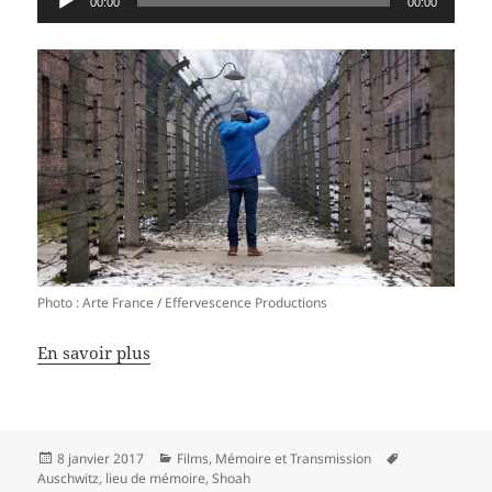
00:00
00:00
audio
Photo : Arte France / Effervescence Productions
En savoir plus
Publié
Catégories
Mots-
8 janvier 2017
Films
,
Mémoire et Transmission
le
clés
Auschwitz
,
lieu de mémoire
,
Shoah