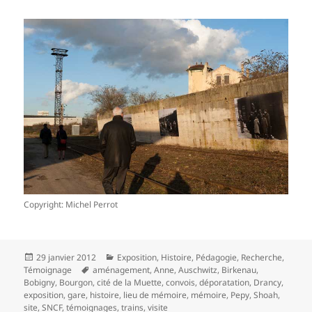
Copyright: Michel Perrot
Publié
Catégories
29 janvier 2012
Exposition
,
Histoire
,
Pédagogie
,
Recherche
,
le
Mots-
Témoignage
aménagement
,
Anne
,
Auschwitz
,
Birkenau
,
clés
Bobigny
,
Bourgon
,
cité de la Muette
,
convois
,
déporatation
,
Drancy
,
exposition
,
gare
,
histoire
,
lieu de mémoire
,
mémoire
,
Pepy
,
Shoah
,
site
,
SNCF
,
témoignages
,
trains
,
visite