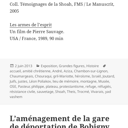
Coll. Témoignages de la Shoah, FMS / Le Manuscrit,
2005
Les armes de l’esprit
Un film de Pierre Sauvage.
USA / France, 1989, 90 min
Publié
Catégories
Mots-
2 juin 2013
Exposition
,
Grandes figures
,
Histoire
le
clés
accueil
,
amitié chrétienne
,
André
,
Aziza
,
Chambon-sur-Lignon
,
Chaumargeais
,
Chouraqui
,
gril-Mariotte
,
héroïsme
,
Israël
,
Joutard
,
Juifs
,
justes
,
Léon Poliakov
,
lieu de mémoire
,
montagne
,
Musée
,
OSE
,
Pasteur
,
philippe
,
plateau
,
protestantisme
,
refuge
,
réfugiés
,
résistance civile
,
sauvetage
,
Shoah
,
Theis
,
Trocmé
,
Vivarais
,
yad
vashem
L’aménagement de la gare
de déportation de Bobigny