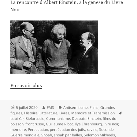
La rencontre d’Albert Einstein, à la genèse du Livre
Noir
En savoir plus
Publié
Auteur
Catégories
5 juillet 2020
FMS
Antisémitisme
,
Films
,
Grandes
le
Mots-
figures
,
Histoire
,
Littérature
,
Livres
,
Mémoire et Transmission
clés
babi Yar
,
Bielorussie
,
Communisme
,
Desbois
,
Einstein
,
films du
poisson
,
front russe
,
Guillaume Ribot
,
Ilya Ehrenbourg
,
livre noir
,
mémoire
,
Persecution
,
persécution des juifs
,
ravins
,
Seconde
Guerre mondiale
,
Shoah
,
shoah par balles
,
Solomon Mikhoëls
,