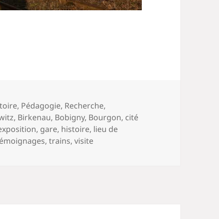
toire
,
Pédagogie
,
Recherche
,
witz
,
Birkenau
,
Bobigny
,
Bourgon
,
cité
exposition
,
gare
,
histoire
,
lieu de
témoignages
,
trains
,
visite