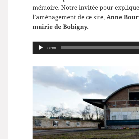
mémoire. Notre invitée pour explique
l’aménagement de ce site,
Anne Bourg
mairie de Bobigny.
Lecteur
00:00
audio