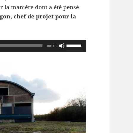
r la manière dont a été pensé
on, chef de projet pour la
Utilisez
00:00
les
flèches
haut/bas
pour
augmenter
ou
diminuer
le
volume.