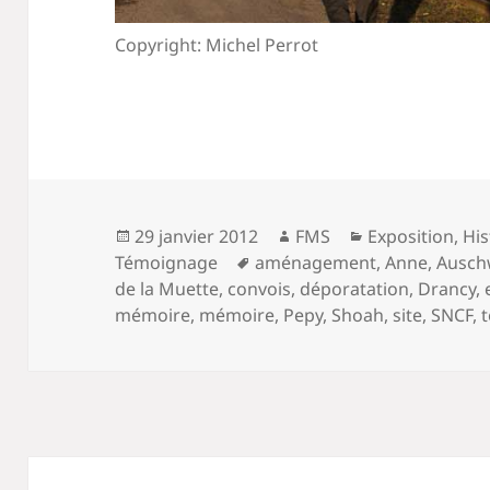
Copyright: Michel Perrot
Publié
Auteur
Catégories
29 janvier 2012
FMS
Exposition
,
His
le
Mots-
Témoignage
aménagement
,
Anne
,
Ausch
clés
de la Muette
,
convois
,
déporatation
,
Drancy
,
mémoire
,
mémoire
,
Pepy
,
Shoah
,
site
,
SNCF
,
Navigation