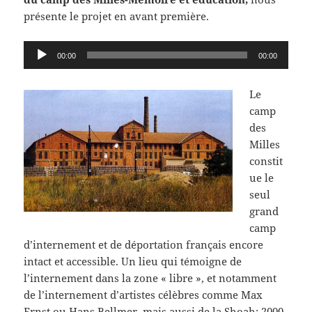
présente le projet en avant première.
Lecteur
00:00
00:00
audio
Le
camp
des
Milles
constit
ue le
seul
grand
camp
d’internement et de déportation français encore
intact et accessible. Un lieu qui témoigne de
l’internement dans la zone « libre », et notamment
de l’internement d’artistes célèbres comme Max
Ernst ou Hans Bellmer, mais aussi de la Shoah: 2000