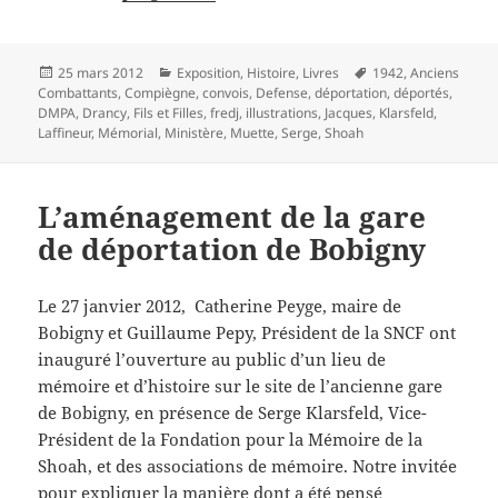
Publié
Catégories
Mots-
25 mars 2012
Exposition
,
Histoire
,
Livres
1942
,
Anciens
le
clés
Combattants
,
Compiègne
,
convois
,
Defense
,
déportation
,
déportés
,
DMPA
,
Drancy
,
Fils et Filles
,
fredj
,
illustrations
,
Jacques
,
Klarsfeld
,
Laffineur
,
Mémorial
,
Ministère
,
Muette
,
Serge
,
Shoah
L’aménagement de la gare
de déportation de Bobigny
Le 27 janvier 2012, Catherine Peyge, maire de
Bobigny et Guillaume Pepy, Président de la SNCF ont
inauguré l’ouverture au public d’un lieu de
mémoire et d’histoire sur le site de l’ancienne gare
de Bobigny, en présence de Serge Klarsfeld, Vice-
Président de la Fondation pour la Mémoire de la
Shoah, et des associations de mémoire. Notre invitée
pour expliquer la manière dont a été pensé