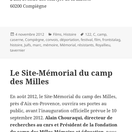
60200 Compiègne
Publié
Catégories
Mots-
4 novembre 2012
Films
,
Histoire
122
,
C
,
camp
,
le
clés
caserne
,
Compiègne
,
convois
,
déportation
,
festival
,
film
,
frontstalag
,
histoire
,
Juifs
,
marc
,
mémoire
,
Mémorial
,
résistants
,
Royallieu
,
tavernier
Le Site-Mémorial du camp
des Milles
En août 2012, le Site-Mémorial du camp des Milles,
près d’Aix-en-Provence, ouvrira ses portes au
public, avant l’inauguration officielle prévue le 10
septembre 2012.
Alain Chouraqui, directeur de
recherches au cnrs et Président de la Fondation
du camp des Milles-Mémoire et éducation,
nous