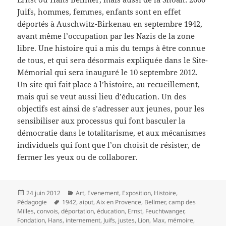
Juifs, hommes, femmes, enfants sont en effet
déportés à Auschwitz-Birkenau en septembre 1942,
avant même l’occupation par les Nazis de la zone
libre. Une histoire qui a mis du temps à être connue
de tous, et qui sera désormais expliquée dans le Site-
Mémorial qui sera inauguré le 10 septembre 2012.
Un site qui fait place à l’histoire, au recueillement,
mais qui se veut aussi lieu d’éducation. Un des
objectifs est ainsi de s’adresser aux jeunes, pour les
sensibiliser aux processus qui font basculer la
démocratie dans le totalitarisme, et aux mécanismes
individuels qui font que l’on choisit de résister, de
fermer les yeux ou de collaborer.
Publié
Catégories
24 juin 2012
Art
,
Evenement
,
Exposition
,
Histoire
,
le
Mots-
Pédagogie
1942
,
aiput
,
Aix en Provence
,
Bellmer
,
camp des
clés
Milles
,
convois
,
déportation
,
éducation
,
Ernst
,
Feuchtwanger
,
Fondation
,
Hans
,
internement
,
Juifs
,
justes
,
Lion
,
Max
,
mémoire
,