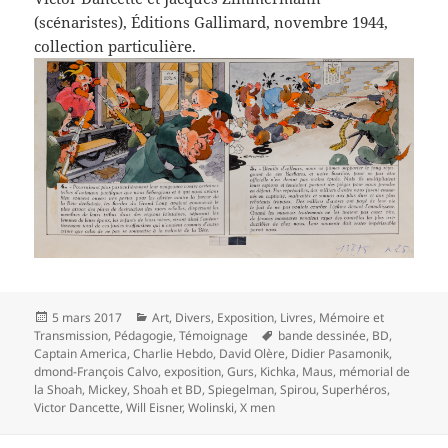
(scénaristes), Éditions Gallimard, novembre 1944,
collection particulière.
Publié
Catégories
5 mars 2017
Art
,
Divers
,
Exposition
,
Livres
,
Mémoire et
le
Mots-
Transmission
,
Pédagogie
,
Témoignage
bande dessinée
,
BD
,
clés
Captain America
,
Charlie Hebdo
,
David Olère
,
Didier Pasamonik
,
dmond-François Calvo
,
exposition
,
Gurs
,
Kichka
,
Maus
,
mémorial de
la Shoah
,
Mickey
,
Shoah et BD
,
Spiegelman
,
Spirou
,
Superhéros
,
Victor Dancette
,
Will Eisner
,
Wolinski
,
X men